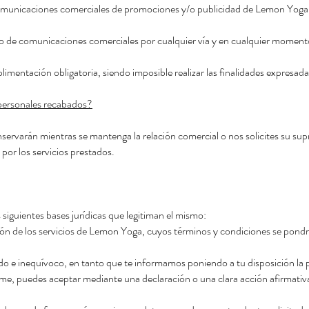
comunicaciones comerciales de promociones y/o publicidad de
Lemon Yoga y
 de comunicaciones comerciales por cualquier vía y en cualquier momento,
mentación obligatoria, siendo imposible realizar las finalidades expresada
 personales recabados?
rvarán mientras se mantenga la relación comercial o nos solicites su supre
 por los servicios prestados.
s siguientes bases jurídicas que legitiman el mismo:
ción de los servicios de Lemon Yoga, cuyos términos y condiciones se pondr
do e inequívoco, en tanto que te informamos poniendo a tu disposición la pr
rme, puedes aceptar mediante una declaración o una clara acción afirmativ