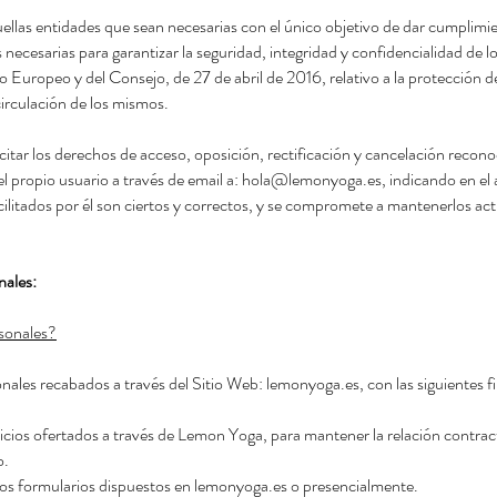
llas entidades que sean necesarias con el único objetivo de dar cumplimie
arias para garantizar la seguridad, integridad y confidencialidad de los
opeo y del Consejo, de 27 de abril de 2016, relativo a la protección de l
circulación de los mismos.
itar los derechos de acceso, oposición, rectificación y cancelación recon
el propio usuario a través de email a:
hola@lemonyoga.es
,
indicando en el 
acilitados por él son ciertos y correctos, y se compromete a mantenerlos a
nales:
rsonales?
les recabados a través del Sitio Web: lemonyoga.es, con las siguientes fi
icios ofertados a través de Lemon Yoga, para mantener la relación contract
o.
 los formularios dispuestos en lemonyoga.es o presencialmente.