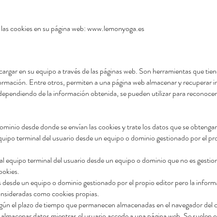
s cookies en su página web:
www.lemonyoga.es
argar en su equipo a través de las páginas web. Son herramientas que tiene
formación. Entre otros, permiten a una página web almacenar y recuperar i
ependiendo de la información obtenida, se pueden utilizar para reconocer a
ominio desde donde se envían las cookies y trate los datos que se obtengan
quipo terminal del usuario desde un equipo o dominio gestionado por el prop
al equipo terminal del usuario desde un equipo o dominio que no es gestion
ookies.
as desde un equipo o dominio gestionado por el propio editor pero la infor
onsideradas como cookies propias.
egún el plazo de tiempo que permanecen almacenadas en el navegador del cl
y almacenar datos mientras el usuario accede a una página web. Se suelen