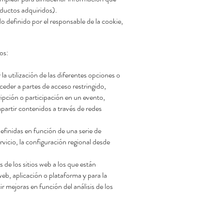
roductos adquiridos).
 definido por el responsable de la cookie,
os:
la utilización de las diferentes opciones o
cceder a partes de acceso restringido,
cripción o participación en un evento,
partir contenidos a través de redes
efinidas en función de una serie de
ervicio, la configuración regional desde
 de los sitios web a los que están
web, aplicación o plataforma y para la
cir mejoras en
función
del análisis de los