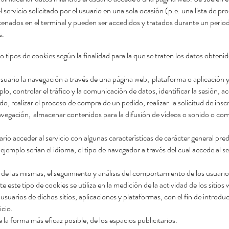
l servicio solicitado por el usuario en una sola ocasión (p.e. una lista de p
cenados en el terminal y pueden ser accedidos y tratados durante un periodo
s.
co tipos de cookies según la finalidad para la que se traten los datos obtenid
usuario la navegación a través de una página web,
plataforma o aplicación y 
lo, controlar el tráfico y la comunicación de datos, identificar la sesión, a
o, realizar el proceso de compra de un pedido, realizar
la solicitud de ins
avegación,
almacenar contenidos para la difusión de vídeos o sonido o com
rio acceder al servicio con algunas características de carácter
general pred
 ejemplo serian el idioma, el tipo de navegador a través del cual accede al s
 de las mismas, el seguimiento y análisis del comportamiento de los usuarios
este tipo de cookies se utiliza en la medición de la actividad de los sitios 
usuarios de dichos sitios, aplicaciones y plataformas, con el fin de introdu
icio.
e la forma más eficaz posible, de los espacios publicitarios.