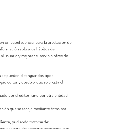
n un papel esencial para la prestación de
nformación sobre los hábitos de
l usuario y mejorar el servicio ofrecido.
 se pueden distinguir dos tipos:
io editor y desde el que se presta el
ado por el editor, sino por otra entidad
mación que se recoja mediante éstas sea
iente, pudiendo tratarse de:
 emplear para almacenar información que