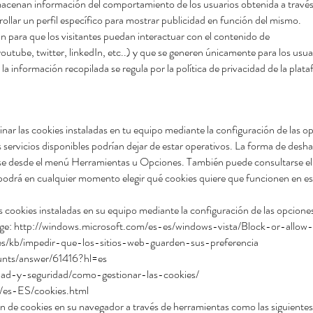
acenan información del comportamiento de los usuarios obtenida a
travé
ollar un perfil específico
para mostrar publicidad en función del mismo.
zan para que los visitantes puedan interactuar con el contenido de
outube, twitter, linkedIn, etc..) y que se generen únicamente para los usuar
 la información recopilada se regula por la política de privacidad de la pla
minar las cookies instaladas en tu equipo mediante la configuración de las 
 servicios disponibles podrían dejar de estar operativos. La forma de deshab
e desde el menú Herramientas u Opciones. También puede consultarse e
podrá en cualquier momento elegir qué cookies quiere que funcionen en est
as cookies instaladas en su equipo mediante la configuración de las opcion
dge:
http://windows.microsoft.com/es-es/windows-vista/Block-or-allow-
g/es/kb/impedir-que-los-sitios-web-guarden-sus-preferencia
unts/answer/61416?hl=es
cidad-y-seguridad/como-gestionar-las-cookies/
0/es-ES/cookies.html
 de cookies en su navegador a través de herramientas como las siguientes