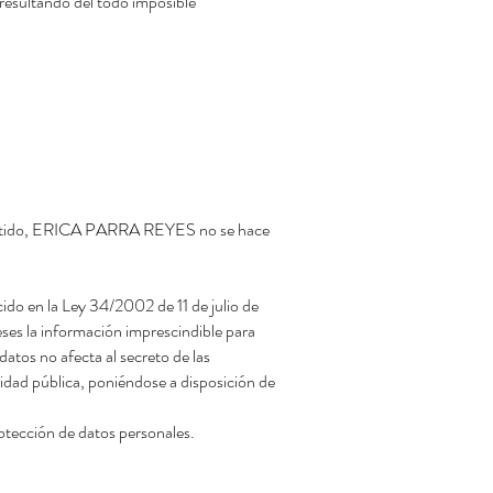
 resultando del todo imposible
ompartido, ERICA PARRA REYES no se hace
do en la Ley 34/2002 de 11 de julio de
ses la información imprescindible para
 datos no afecta al secreto de las
ridad pública, poniéndose a disposición de
rotección de datos personales.