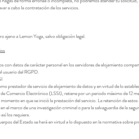
 lo hagas de forma errónea o incompleta, no podremos atender tu solicitud,
evar a cabo la contratación de los servicios.
o ajeno a Lemon Yoga, salvo obligación legal.
ios
heros con datos de carácter personal en los servidores de alojamiento c
el usuario del RGPD.
SI
stador de servicio de alojamiento de datos y en virtud de lo estableci
y de Comercio Electrónico (LSSI), retiene por un periodo máximo de 12 me
el momento en que se inició la prestación del servicio. La retención de estos
en el marco de una investigación criminal o para la salvaguardia de la segu
 así los requiera.
erpos del Estado se hará en virtud a lo dispuesto en la normativa sobre p